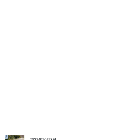
最近の投稿
オヤジのゴルフ！ゴルフお守りの御利益でイーグル出
したい
2022年10月14日
オヤジのゴルフ！パナソニックオープンゴルフチャン
ピオンシップ 蝉川泰果選手が優勝
2022年10月7日
オヤジのゴルフ！ゴルフお守りの御利益でホールイン
ワンを出したい
2022年10月3日