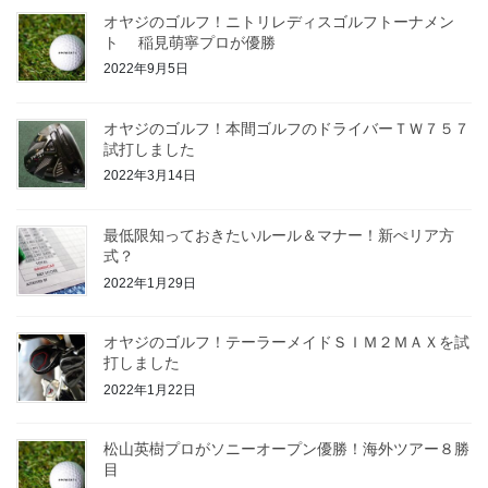
オヤジのゴルフ！ニトリレディスゴルフトーナメン
ト 稲見萌寧プロが優勝
2022年9月5日
オヤジのゴルフ！本間ゴルフのドライバーＴＷ７５７
試打しました
2022年3月14日
最低限知っておきたいルール＆マナー！新ぺリア方
式？
2022年1月29日
オヤジのゴルフ！テーラーメイドＳＩＭ２ＭＡＸを試
打しました
2022年1月22日
松山英樹プロがソニーオープン優勝！海外ツアー８勝
目