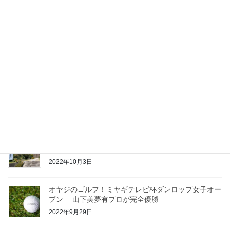
最近の投稿
オヤジのゴルフ！ゴルフお守りの御利益でイーグル出
したい
2022年10月14日
オヤジのゴルフ！パナソニックオープンゴルフチャン
ピオンシップ 蝉川泰果選手が優勝
2022年10月7日
オヤジのゴルフ！ゴルフお守りの御利益でホールイン
ワンを出したい
2022年10月3日
オヤジのゴルフ！ミヤギテレビ杯ダンロップ女子オー
プン 山下美夢有プロが完全優勝
2022年9月29日