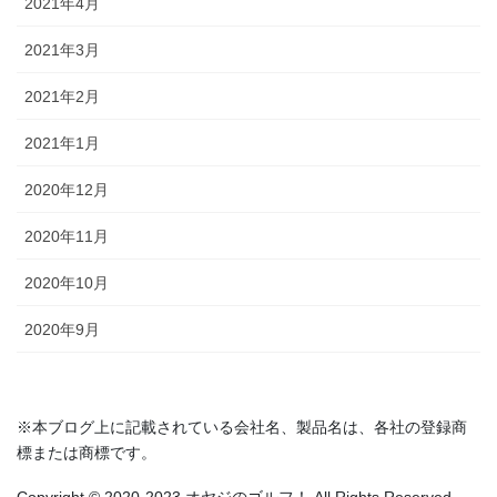
2021年4月
2021年3月
2021年2月
2021年1月
2020年12月
2020年11月
2020年10月
2020年9月
※本ブログ上に記載されている会社名、製品名は、各社の登録商
標または商標です。
Copyright © 2020-2023 オヤジのゴルフ！ All Rights Reserved.