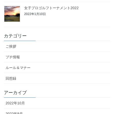
女子プロゴルフトーナメント2022
2022年1月10日
カテゴリー
ご挨拶
プチ情報
ルール＆マナー
回想録
アーカイブ
2022年10月
2022年9月