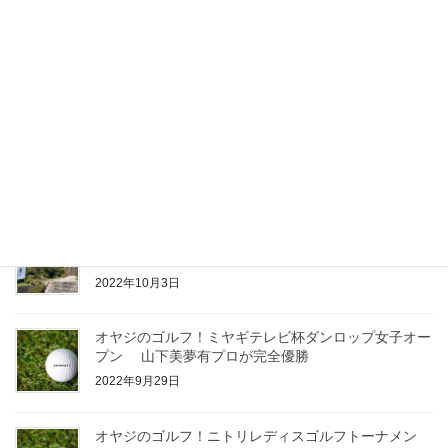
オヤジのゴルフ！ゴルフお守りの御利益でイーグル出
したい
2022年10月14日
オヤジのゴルフ！パナソニックオープンゴルフチャン
ピオンシップ 蝉川泰果選手が優勝
2022年10月7日
オヤジのゴルフ！ゴルフお守りの御利益でホールイン
ワンを出したい
2022年10月3日
オヤジのゴルフ！ミヤギテレビ杯ダンロップ女子オー
プン 山下美夢有プロが完全優勝
2022年9月29日
オヤジのゴルフ！ニトリレディスゴルフトーナメン