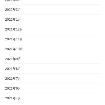
2022年3月
2022年1月
2021年12月
2021年11月
2021年10月
2021年9月
2021年8月
2021年7月
2021年6月
2021年4月